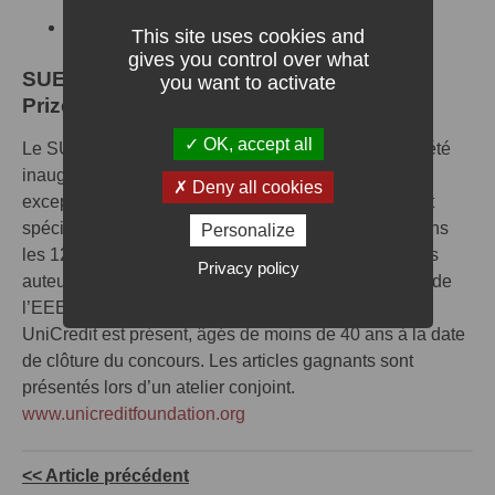
Télécharger l’article (en pdf) :
suivre ce lien
This site uses cookies and
gives you control over what
SUERF/UniCredit Foundation Research
you want to activate
Prize
OK, accept all
Le SUERF/UniCredit Foundation Research Prize a été
inauguré en 2013 et récompense des articles
Deny all cookies
exceptionnels, jusqu’à deux prix, soumis sur un sujet
spécifique. Le prix est ouvert aux articles réalisés dans
Personalize
les 12 mois suivant la date limite d’inscription par des
Privacy policy
auteurs et coauteurs citoyens ou résidents/étudiants de
l’EEE, de la Suisse ou d’autres pays dans lesquels
UniCredit est présent, âgés de moins de 40 ans à la date
de clôture du concours. Les articles gagnants sont
présentés lors d’un atelier conjoint.
www.unicreditfoundation.org
<< Article précédent