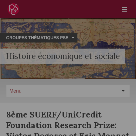
Menu
GROUPES THÉMATIQUES PSE
Histoire économique et sociale
Menu
8ème SUERF/UniCredit
Foundation Research Prize:
Victor Degorce et Eric Monnet